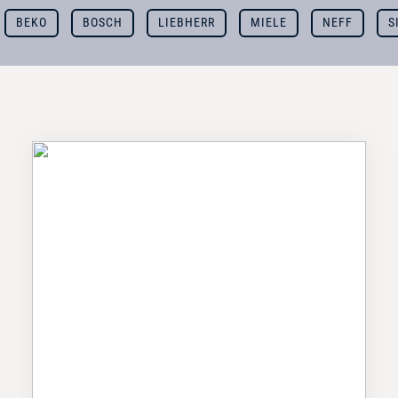
BEKO
BOSCH
LIEBHERR
MIELE
NEFF
S