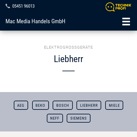
05451 96013
Mac Media Handels GmbH
ELEKTROGROSSGERÄTE
Liebherr
AEG
BEKO
BOSCH
LIEBHERR
MIELE
NEFF
SIEMENS