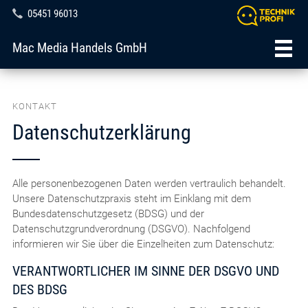
05451 96013
Mac Media Handels GmbH
KONTAKT
Datenschutzerklärung
Alle personenbezogenen Daten werden vertraulich behandelt.
Unsere Datenschutzpraxis steht im Einklang mit dem
Bundesdatenschutzgesetz (BDSG) und der
Datenschutzgrundverordnung (DSGVO). Nachfolgend
informieren wir Sie über die Einzelheiten zum Datenschutz:
VERANTWORTLICHER IM SINNE DER DSGVO UND
DES BDSG