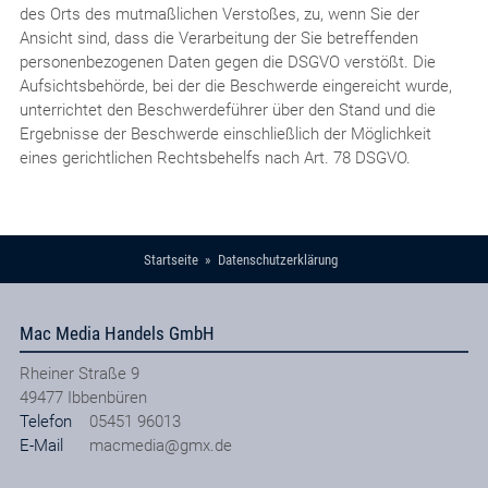
des Orts des mutmaßlichen Verstoßes, zu, wenn Sie der
Ansicht sind, dass die Verarbeitung der Sie betreffenden
personenbezogenen Daten gegen die DSGVO verstößt. Die
Aufsichtsbehörde, bei der die Beschwerde eingereicht wurde,
unterrichtet den Beschwerdeführer über den Stand und die
Ergebnisse der Beschwerde einschließlich der Möglichkeit
eines gerichtlichen Rechtsbehelfs nach Art. 78 DSGVO.
Startseite
Datenschutzerklärung
Mac Media Handels GmbH
Rheiner Straße 9
49477
Ibbenbüren
Telefon
05451 96013
E-Mail
macmedia@gmx.de